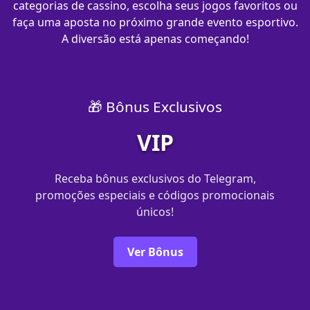
categorias de cassino, escolha seus jogos favoritos ou
faça uma aposta no próximo grande evento esportivo.
A diversão está apenas começando!
🎁 Bônus Exclusivos
VIP
Receba bônus exclusivos do Telegram,
promoções especiais e códigos promocionais
únicos!
Ver Bônus