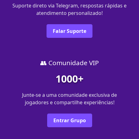
Suporte direto via Telegram, respostas rápidas e
atendimento personalizado!
Falar Suporte
👥 Comunidade VIP
1000+
Junte-se a uma comunidade exclusiva de
jogadores e compartilhe experiências!
Entrar Grupo