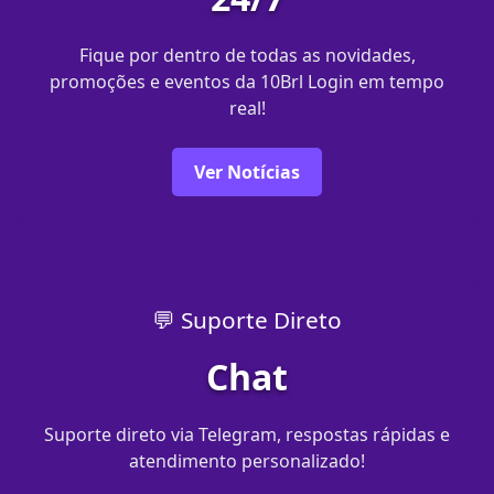
Fique por dentro de todas as novidades,
promoções e eventos da 10Brl Login em tempo
real!
Ver Notícias
💬 Suporte Direto
Chat
Suporte direto via Telegram, respostas rápidas e
atendimento personalizado!