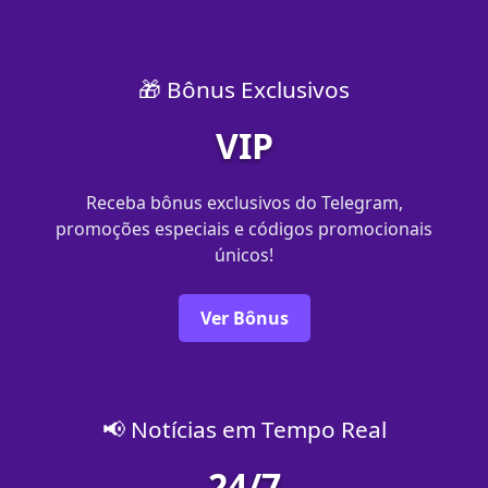
🎁 Bônus Exclusivos
VIP
Receba bônus exclusivos do Telegram,
promoções especiais e códigos promocionais
únicos!
Ver Bônus
📢 Notícias em Tempo Real
24/7