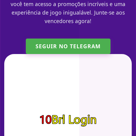
você tem acesso a promoções incríveis e uma
experiência de jogo inigualável. Junte-se aos
vencedores agora!
SEGUIR NO TELEGRAM