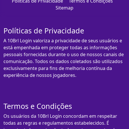
Políticas de Privacidade
Termos e Condições
Sitemap
Políticas de Privacidade
A 10Brl Login valoriza a privacidade de seus usuários e
está empenhada em proteger todas as informações
pessoais fornecidas durante o uso de nossos canais de
comunicação. Todos os dados coletados são utilizados
exclusivamente para fins de melhoria contínua da
experiência de nossos jogadores.
Termos e Condições
Os usuários da 10Brl Login concordam em respeitar
todas as regras e regulamentos estabelecidos. É