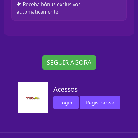
🎁 Receba bônus exclusivos
automaticamente
SEGUIR AGORA
Acessos
Login
Registrar-se