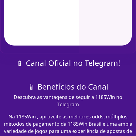
📱 Canal Oficial no Telegram!
📱 Benefícios do Canal
Descubra as vantagens de seguir a 1185Win no
Telegram
Na 1185Win , aproveite as melhores odds, múltiplos
métodos de pagamento da 1185Win Brasil e uma ampla
variedade de jogos para uma experiência de apostas de