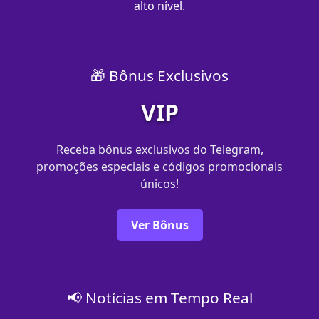
alto nível.
🎁 Bônus Exclusivos
VIP
Receba bônus exclusivos do Telegram,
promoções especiais e códigos promocionais
únicos!
Ver Bônus
📢 Notícias em Tempo Real