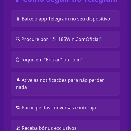
📱 Baixe o app Telegram no seu dispositivo
🔍 Procure por "@1185Win.ComOficial"
👆 Toque em "Entrar" ou "Join"
🔔 Ative as notificações para não perder
nada
💬 Participe das conversas e interaja
🎁 Receba bônus exclusivos