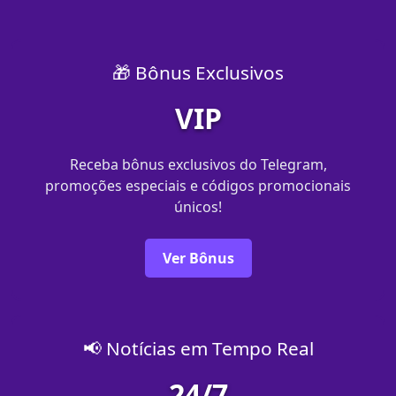
🎁 Bônus Exclusivos
VIP
Receba bônus exclusivos do Telegram,
promoções especiais e códigos promocionais
únicos!
Ver Bônus
📢 Notícias em Tempo Real
24/7