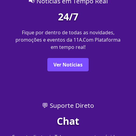
📢 Notícias em Tempo Real
24/7
Fique por dentro de todas as novidades,
promoções e eventos da 11A.Com Plataforma
em tempo real!
Ver Notícias
💬 Suporte Direto
Chat