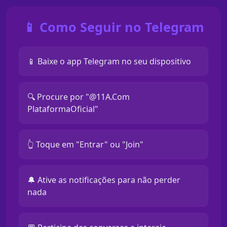
📱 Como Seguir no Telegram
📱 Baixe o app Telegram no seu dispositivo
🔍 Procure por "@11A.Com
PlataformaOficial"
👆 Toque em "Entrar" ou "Join"
🔔 Ative as notificações para não perder
nada