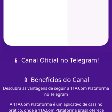
📱 Canal Oficial no Telegram!
📱 Benefícios do Canal
Descubra as vantagens de seguir a 11A.Com Plataforma
no Telegram
A 11A.Com Plataforma é um aplicativo de cassino
prático, onde a 11A.Com Plataforma Brasil oferece