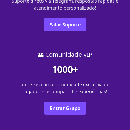
Suporte direto via Telegram, respostas rápidas e
atendimento personalizado!
Falar Suporte
👥 Comunidade VIP
1000+
Junte-se a uma comunidade exclusiva de
jogadores e compartilhe experiências!
Entrar Grupo