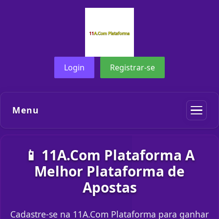
Login
Registrar-se
Menu
📱 11A.Com Plataforma A
Melhor Plataforma de
Apostas
Cadastre-se na 11A.Com Plataforma para ganhar