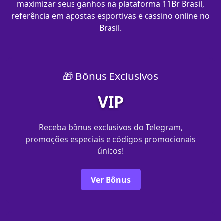
maximizar seus ganhos na plataforma 11Br Brasil,
referência em apostas esportivas e cassino online no
Brasil.
🎁 Bônus Exclusivos
VIP
Receba bônus exclusivos do Telegram,
promoções especiais e códigos promocionais
únicos!
Ver Bônus