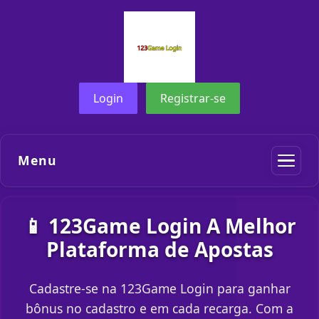
Login
Registrar-se
Menu
📱 123Game Login A Melhor
Plataforma de Apostas
Cadastre-se na 123Game Login para ganhar
bônus no cadastro e em cada recarga. Com a