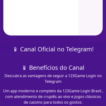
📱 Canal Oficial no Telegram!
📱 Benefícios do Canal
Descubra as vantagens de seguir a 123Game Login no
Telegram
Um app moderno e completo da 123Game Login Brasil ,
com atendimento de crupiês ao vivo e jogos clássicos
de cassino para todos os gostos.