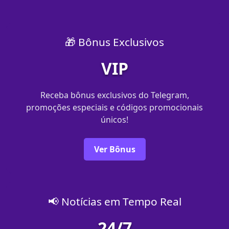
🎁 Bônus Exclusivos
VIP
Receba bônus exclusivos do Telegram,
promoções especiais e códigos promocionais
únicos!
Ver Bônus
📢 Notícias em Tempo Real
24/7