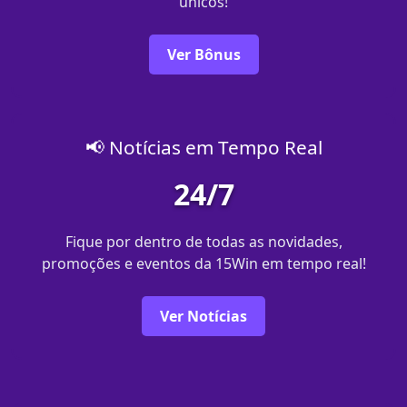
únicos!
Ver Bônus
📢 Notícias em Tempo Real
24/7
Fique por dentro de todas as novidades,
promoções e eventos da 15Win em tempo real!
Ver Notícias