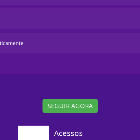
a
aticamente
SEGUIR AGORA
Acessos