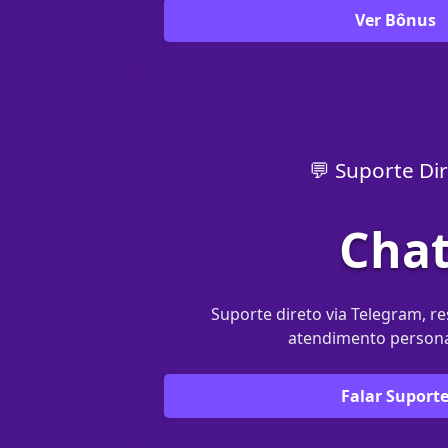
Ver Bônus
💬 Suporte Di
Cha
Suporte direto via Telegram, r
atendimento persona
Falar Suport