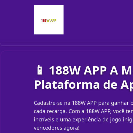
📱 188W APP A M
Plataforma de A
Cadastre-se na 188W APP para ganhar 
cada recarga. Com a 188W APP, você t
incríveis e uma experiência de jogo inig
vencedores agora!