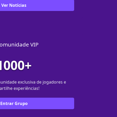
Ver Notícias
Comunidade VIP
1000+
unidade exclusiva de jogadores e
rtilhe experiências!
Entrar Grupo