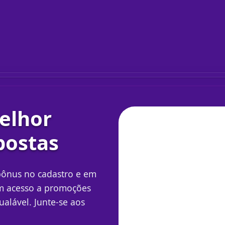
elhor
postas
bônus no cadastro e em
em acesso a promoções
ualável. Junte-se aos