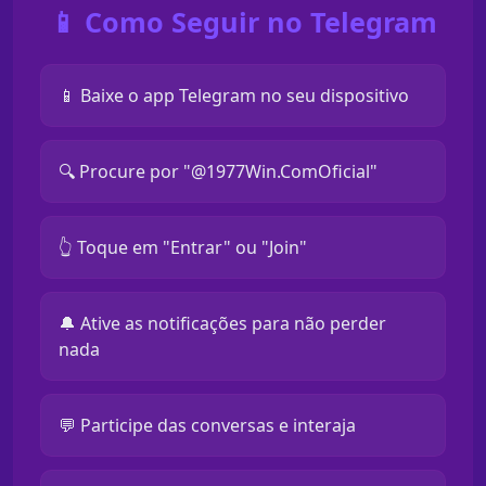
📱 Como Seguir no Telegram
📱 Baixe o app Telegram no seu dispositivo
🔍 Procure por "@1977Win.ComOficial"
👆 Toque em "Entrar" ou "Join"
🔔 Ative as notificações para não perder
nada
💬 Participe das conversas e interaja