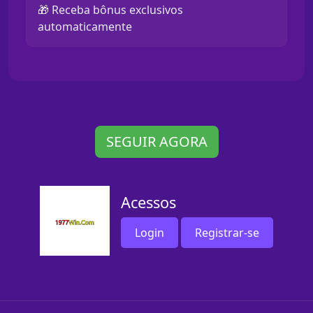
🎁 Receba bônus exclusivos
automaticamente
SEGUIR AGORA
Acessos
Login
Registrar-se