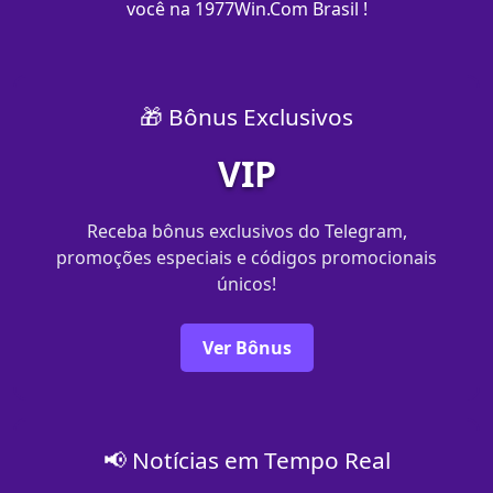
você na 1977Win.Com Brasil !
🎁 Bônus Exclusivos
VIP
Receba bônus exclusivos do Telegram,
promoções especiais e códigos promocionais
únicos!
Ver Bônus
📢 Notícias em Tempo Real