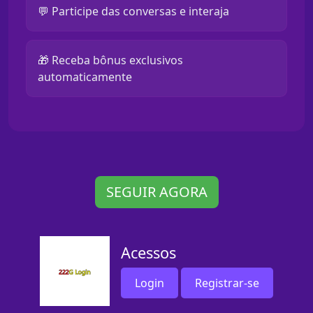
💬 Participe das conversas e interaja
🎁 Receba bônus exclusivos
automaticamente
SEGUIR AGORA
Acessos
Login
Registrar-se