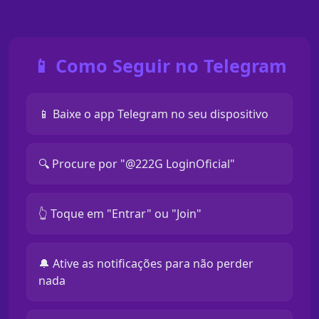
📱 Como Seguir no Telegram
📱 Baixe o app Telegram no seu dispositivo
🔍 Procure por "@222G LoginOficial"
👆 Toque em "Entrar" ou "Join"
🔔 Ative as notificações para não perder
nada