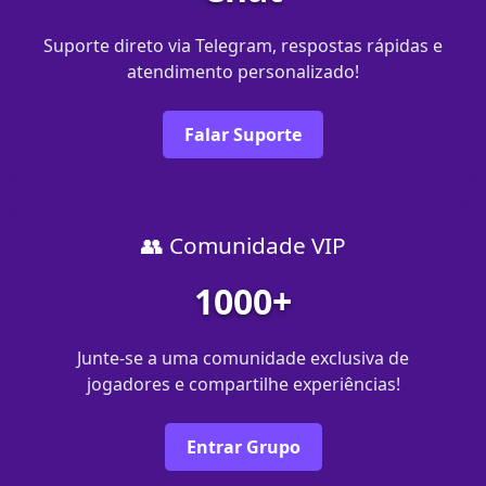
Suporte direto via Telegram, respostas rápidas e
atendimento personalizado!
Falar Suporte
👥 Comunidade VIP
1000+
Junte-se a uma comunidade exclusiva de
jogadores e compartilhe experiências!
Entrar Grupo