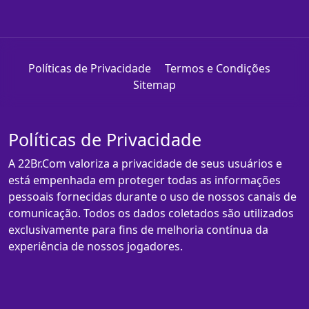
Políticas de Privacidade
Termos e Condições
Sitemap
Políticas de Privacidade
A 22Br.Com valoriza a privacidade de seus usuários e
está empenhada em proteger todas as informações
pessoais fornecidas durante o uso de nossos canais de
comunicação. Todos os dados coletados são utilizados
exclusivamente para fins de melhoria contínua da
experiência de nossos jogadores.