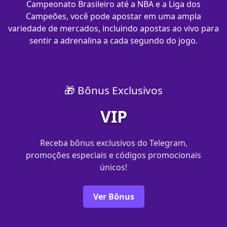
Campeonato Brasileiro até a NBA e a Liga dos
Campeões, você pode apostar em uma ampla
variedade de mercados, incluindo apostas ao vivo para
sentir a adrenalina a cada segundo do jogo.
🎁 Bônus Exclusivos
VIP
Receba bônus exclusivos do Telegram,
promoções especiais e códigos promocionais
únicos!
Ver Bônus