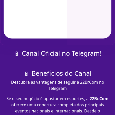
📱 Canal Oficial no Telegram!
📱 Benefícios do Canal
Descubra as vantagens de seguir a 22Br.Com no
Telegram
Se o seu negócio é apostar em esportes, a
22Br.Com
oferece uma cobertura completa dos principais
eventos nacionais e internacionais. Desde o