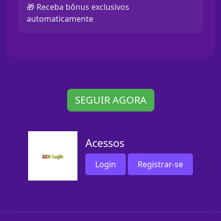
🎁 Receba bônus exclusivos
automaticamente
SEGUIR AGORA
Acessos
Login
Registrar-se