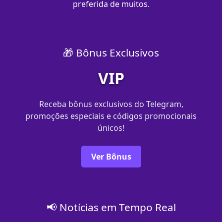
preferida de muitos.
🎁 Bônus Exclusivos
VIP
Receba bônus exclusivos do Telegram,
promoções especiais e códigos promocionais
únicos!
Ver Bônus
📢 Notícias em Tempo Real