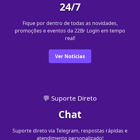
24/7
Fique por dentro de todas as novidades,
promoções e eventos da 22Br Login em tempo
real!
Ver Notícias
💬 Suporte Direto
Chat
Suporte direto via Telegram, respostas rápidas e
atendimento personalizado!