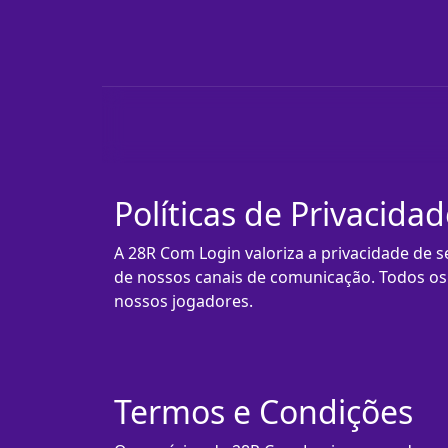
Políticas de Privacida
A 28R Com Login valoriza a privacidade de 
de nossos canais de comunicação. Todos os 
nossos jogadores.
Termos e Condições