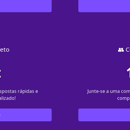
reto
👥 
t
espostas rápidas e
Junte-se a uma com
lizado!
compa
e