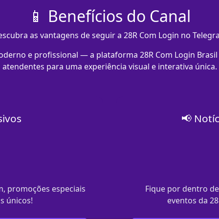
📱 Benefícios do Canal
scubra as vantagens de seguir a 28R Com Login no Teleg
oderno e profissional — a plataforma 28R Com Login Brasil 
atendentes para uma experiência visual e interativa única.
sivos
📢 Notí
m, promoções especiais
Fique por dentro d
s únicos!
eventos da 28