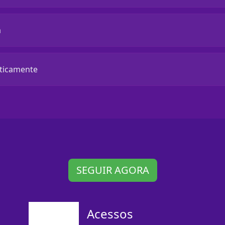
a
aticamente
SEGUIR AGORA
Acessos