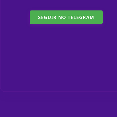
SEGUIR NO TELEGRAM