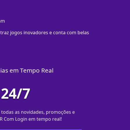
ram
traz jogos inovadores e conta com belas
cias em Tempo Real
24/7
e todas as novidades, promoções e
R Com Login em tempo real!