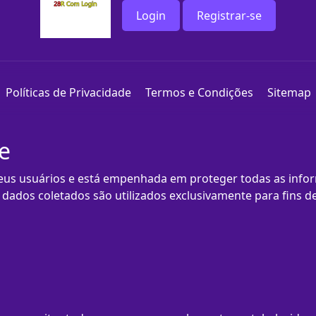
Login
Registrar-se
Políticas de Privacidade
Termos e Condições
Sitemap
de
seus usuários e está empenhada em proteger todas as info
dados coletados são utilizados exclusivamente para fins d