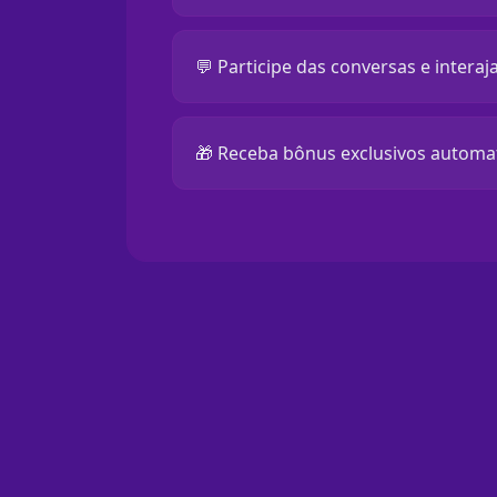
💬 Participe das conversas e interaj
🎁 Receba bônus exclusivos autom