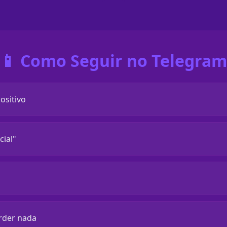
📱 Como Seguir no Telegram
ositivo
ial"
erder nada