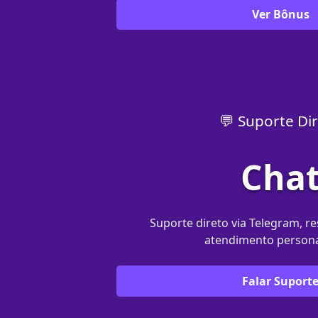
Ver Bônus
💬 Suporte Di
Cha
Suporte direto via Telegram, r
atendimento persona
Falar Suport