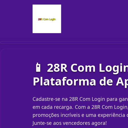
📱 28R Com Logi
Plataforma de A
Cadastre-se na 28R Com Login para gan
em cada recarga. Com a 28R Com Login,
promoções incríveis e uma experiência d
Junte-se aos vencedores agora!