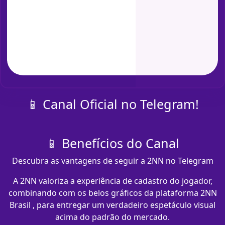
📱 Canal Oficial no Telegram!
📱 Benefícios do Canal
Descubra as vantagens de seguir a 2NN no Telegram
A 2NN valoriza a experiência de cadastro do jogador,
combinando com os belos gráficos da plataforma 2NN
Brasil , para entregar um verdadeiro espetáculo visual
acima do padrão do mercado.