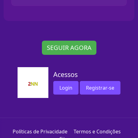
SEGUIR AGORA
Acessos
Login
Registrar-se
Políticas de Privacidade
Termos e Condições