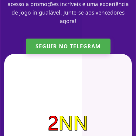
acesso a promoções incríveis e uma experiência
de jogo inigualável. Junte-se aos vencedores
agora!
SEGUIR NO TELEGRAM