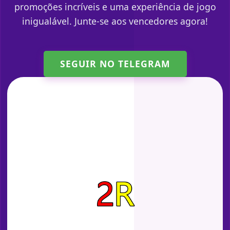
promoções incríveis e uma experiência de jogo
inigualável. Junte-se aos vencedores agora!
SEGUIR NO TELEGRAM