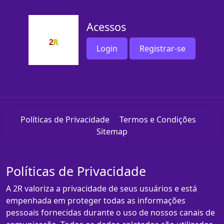
Acessos
Login
Registrar-se
Políticas de Privacidade
Termos e Condições
Sitemap
Políticas de Privacidade
A 2R valoriza a privacidade de seus usuários e está
empenhada em proteger todas as informações
pessoais fornecidas durante o uso de nossos canais de