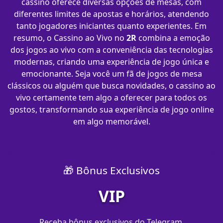
cassino oferece diversas opções de mesas, com
diferentes limites de apostas e horários, atendendo
tanto jogadores iniciantes quanto experientes. Em
resumo, o Cassino ao Vivo no
2R
combina a emoção
dos jogos ao vivo com a conveniência das tecnologias
modernas, criando uma experiência de jogo única e
emocionante. Seja você um fã de jogos de mesa
clássicos ou alguém que busca novidades, o cassino ao
vivo certamente tem algo a oferecer para todos os
gostos, transformando sua experiência de jogo online
em algo memorável.
🎁 Bônus Exclusivos
VIP
Receba bônus exclusivos do Telegram,