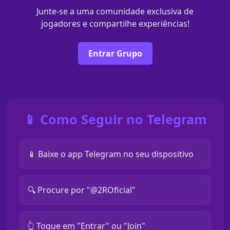
Junte-se a uma comunidade exclusiva de
jogadores e compartilhe experiências!
Entrar Grupo
📱 Como Seguir no Telegram
📱 Baixe o app Telegram no seu dispositivo
🔍 Procure por "@2ROficial"
👆 Toque em "Entrar" ou "Join"