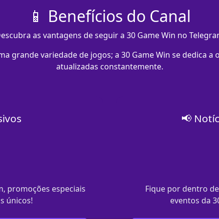
📱 Benefícios do Canal
escubra as vantagens de seguir a 30 Game Win no Telegr
ma grande variedade de jogos; a 30 Game Win se dedica a 
atualizadas constantemente.
sivos
📢 Notí
m, promoções especiais
Fique por dentro d
s únicos!
eventos da 3