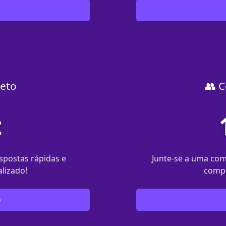
reto
👥 
t
espostas rápidas e
Junte-se a uma com
lizado!
compa
e