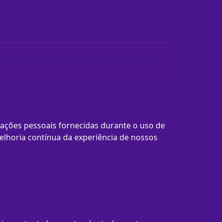
ações pessoais fornecidas durante o uso de
elhoria contínua da experiência de nossos