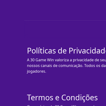
Políticas de Privacida
A 30 Game Win valoriza a privacidade de s
nossos canais de comunicação. Todos os dad
jogadores.
Termos e Condições