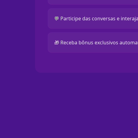
💬 Participe das conversas e interaj
🎁 Receba bônus exclusivos autom