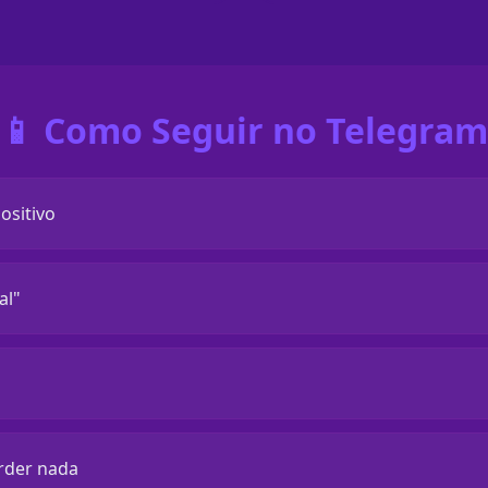
📱 Como Seguir no Telegram
ositivo
al"
erder nada