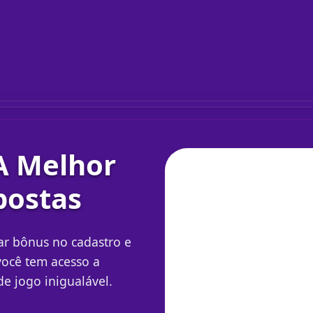
A Melhor
postas
r bônus no cadastro e
ocê tem acesso a
e jogo inigualável.