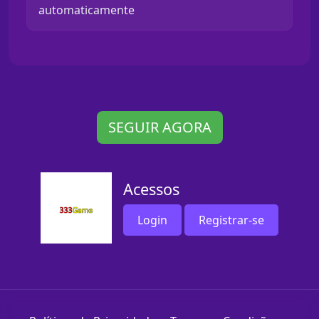
automaticamente
SEGUIR AGORA
Acessos
Login
Registrar-se