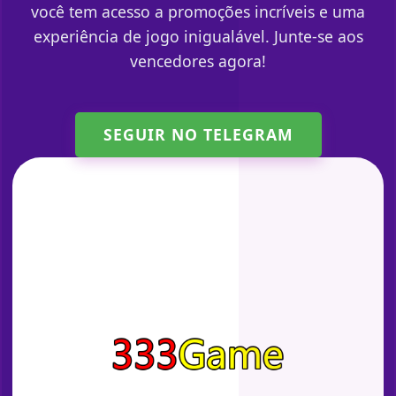
você tem acesso a promoções incríveis e uma
experiência de jogo inigualável. Junte-se aos
vencedores agora!
SEGUIR NO TELEGRAM