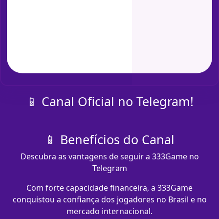
📱 Canal Oficial no Telegram!
📱 Benefícios do Canal
Descubra as vantagens de seguir a 333Game no
Telegram
Com forte capacidade financeira, a 333Game
conquistou a confiança dos jogadores no Brasil e no
mercado internacional.