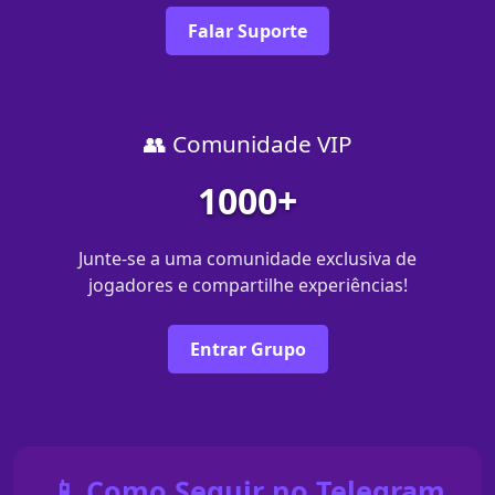
Falar Suporte
👥 Comunidade VIP
1000+
Junte-se a uma comunidade exclusiva de
jogadores e compartilhe experiências!
Entrar Grupo
📱 Como Seguir no Telegram