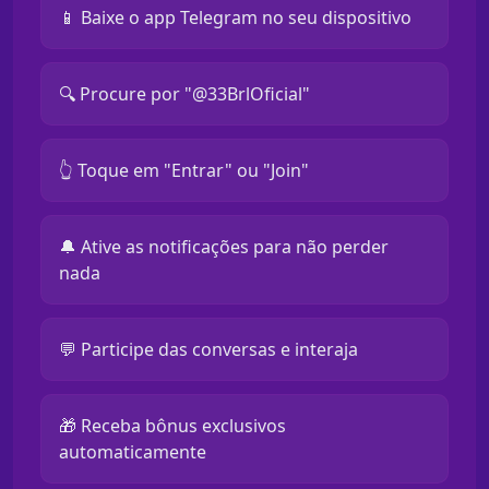
📱 Baixe o app Telegram no seu dispositivo
🔍 Procure por "@33BrlOficial"
👆 Toque em "Entrar" ou "Join"
🔔 Ative as notificações para não perder
nada
💬 Participe das conversas e interaja
🎁 Receba bônus exclusivos
automaticamente