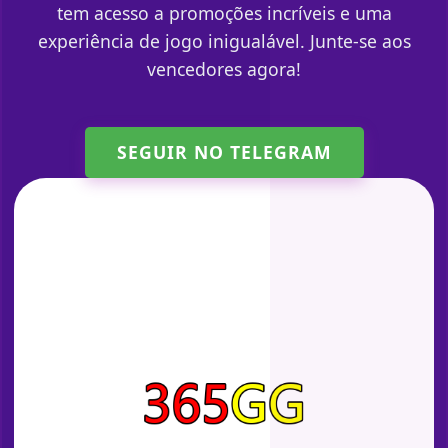
tem acesso a promoções incríveis e uma
experiência de jogo inigualável. Junte-se aos
vencedores agora!
SEGUIR NO TELEGRAM