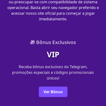
ou preocupar-se com compatibilidade de sistema
operacional. Basta abrir seu navegador preferido e
acessar nosso site oficial para começar a jogar
imediatamente.
🎁 Bônus Exclusivos
VIP
Receba bônus exclusivos do Telegram,
promoções especiais e códigos promocionais
únicos!
Ver Bônus