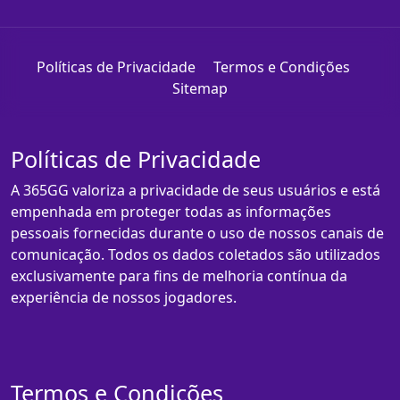
Políticas de Privacidade
Termos e Condições
Sitemap
Políticas de Privacidade
A 365GG valoriza a privacidade de seus usuários e está
empenhada em proteger todas as informações
pessoais fornecidas durante o uso de nossos canais de
comunicação. Todos os dados coletados são utilizados
exclusivamente para fins de melhoria contínua da
experiência de nossos jogadores.
Termos e Condições