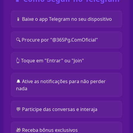
📱 Baixe o app Telegram no seu dispositivo
🔍 Procure por "@365Pg.ComOficial"
👆 Toque em "Entrar" ou "Join"
🔔 Ative as notificações para não perder
nada
💬 Participe das conversas e interaja
🎁 Receba bônus exclusivos