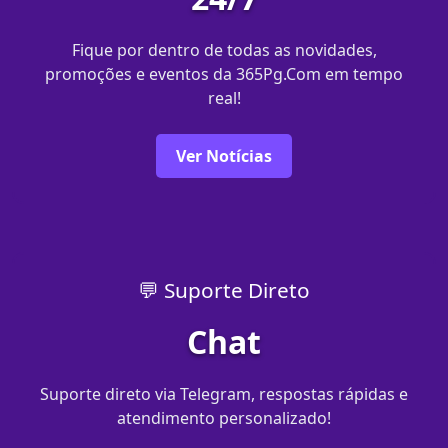
Fique por dentro de todas as novidades,
promoções e eventos da 365Pg.Com em tempo
real!
Ver Notícias
💬 Suporte Direto
Chat
Suporte direto via Telegram, respostas rápidas e
atendimento personalizado!