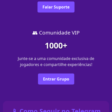
Falar Suporte
👥 Comunidade VIP
1000+
Junte-se a uma comunidade exclusiva de
jogadores e compartilhe experiências!
Entrar Grupo
📱 Como Seguir no Telegram