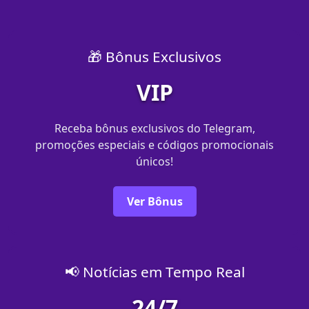
🎁 Bônus Exclusivos
VIP
Receba bônus exclusivos do Telegram,
promoções especiais e códigos promocionais
únicos!
Ver Bônus
📢 Notícias em Tempo Real
24/7