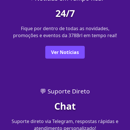
24/7
Fique por dentro de todas as novidades,
promoções e eventos da 378Brl em tempo real!
Ver Notícias
💬 Suporte Direto
Chat
Suporte direto via Telegram, respostas rápidas e
atendimento personalizado!