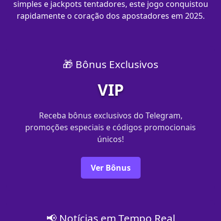
simples e jackpots tentadores, este jogo conquistou
rapidamente o coração dos apostadores em 2025.
🎁 Bônus Exclusivos
VIP
Receba bônus exclusivos do Telegram,
promoções especiais e códigos promocionais
únicos!
Ver Bônus
📢 Notícias em Tempo Real