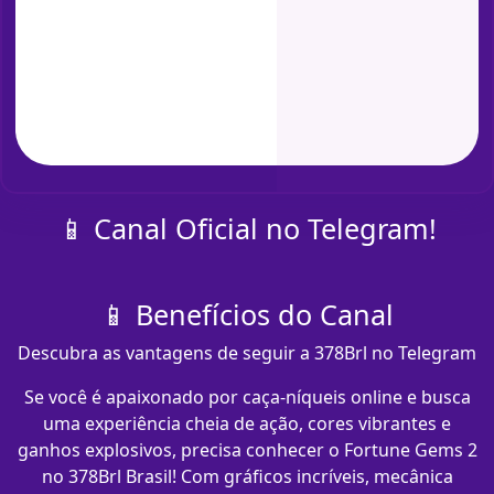
📱 Canal Oficial no Telegram!
📱 Benefícios do Canal
Descubra as vantagens de seguir a 378Brl no Telegram
Se você é apaixonado por caça-níqueis online e busca
uma experiência cheia de ação, cores vibrantes e
ganhos explosivos, precisa conhecer o Fortune Gems 2
no 378Brl Brasil! Com gráficos incríveis, mecânica