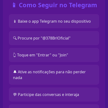
📱 Como Seguir no Telegram
📱 Baixe o app Telegram no seu dispositivo
🔍 Procure por "@378BrlOficial"
👆 Toque em "Entrar" ou "Join"
🔔 Ative as notificações para não perder
nada
💬 Participe das conversas e interaja