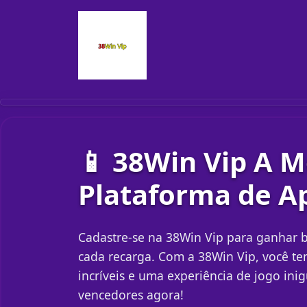
📱 38Win Vip A M
Plataforma de A
Cadastre-se na 38Win Vip para ganhar 
cada recarga. Com a 38Win Vip, você t
incríveis e uma experiência de jogo inig
vencedores agora!