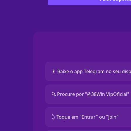
📱 Baixe o app Telegram no seu disp
🔍 Procure por "@38Win VipOficial"
👆 Toque em "Entrar" ou "Join"