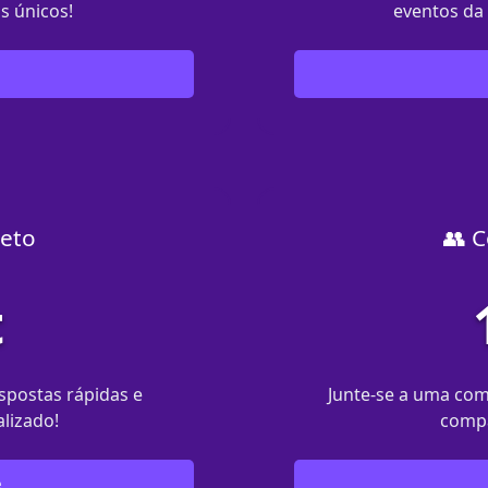
s únicos!
eventos da
reto
👥 
t
espostas rápidas e
Junte-se a uma com
lizado!
compa
e