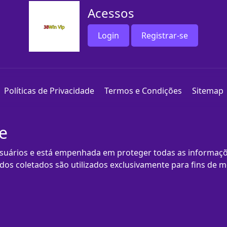
Acessos
Login
Registrar-se
Políticas de Privacidade
Termos e Condições
Sitemap
de
 usuários e está empenhada em proteger todas as informaçõ
os coletados são utilizados exclusivamente para fins de m