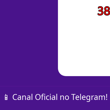
📱 Canal Oficial no Telegram!