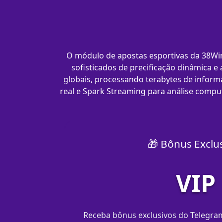
O módulo de apostas esportivas da 38Wi
sofisticados de precificação dinâmica e
globais, processando terabytes de informa
real e Spark Streaming para análise compu
🎁 Bônus Exclu
VIP
Receba bônus exclusivos do Telegra