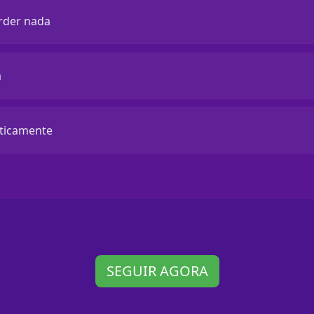
erder nada
a
aticamente
SEGUIR AGORA