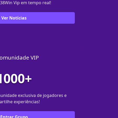
 38Win Vip em tempo real!
Ver Notícias
Comunidade VIP
1000+
unidade exclusiva de jogadores e
rtilhe experiências!
Entrar Grupo