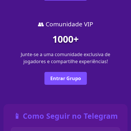
👥 Comunidade VIP
1000+
Junte-se a uma comunidade exclusiva de
jogadores e compartilhe experiências!
Entrar Grupo
📱 Como Seguir no Telegram