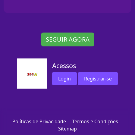
SEGUIR AGORA
Acessos
Login
Registrar-se
Políticas de Privacidade
Termos e Condições
Sitemap