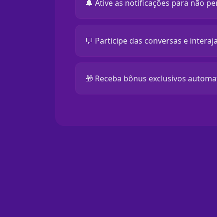
🔔 Ative as notificações para não p
💬 Participe das conversas e interaj
🎁 Receba bônus exclusivos autom