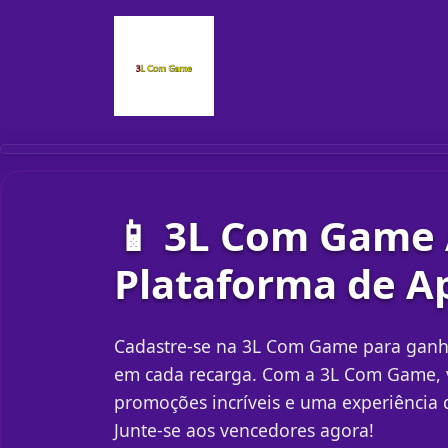
📱 3L Com Game 
Plataforma de A
Cadastre-se na 3L Com Game para ganh
em cada recarga. Com a 3L Com Game, 
promoções incríveis e uma experiência d
Junte-se aos vencedores agora!