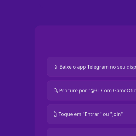
📱 Baixe o app Telegram no seu disp
🔍 Procure por "@3L Com GameOfici
👆 Toque em "Entrar" ou "Join"