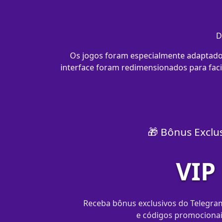
D
Os jogos foram especialmente adaptados 
interface foram redimensionados para faci
🎁 Bônus Exclu
VIP
Receba bônus exclusivos do Telegra
e códigos promocionai