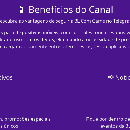
📱 Benefícios do Canal
escubra as vantagens de seguir a 3L Com Game no Telegr
para dispositivos móveis, com controles touch responsivo
litar o uso com os dedos, eliminando a necessidade de pre
navegar rapidamente entre diferentes seções do aplicativo
sivos
📢 Notí
m, promoções especiais
Fique por dentro d
s únicos!
eventos da 3