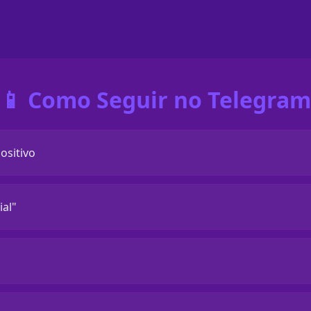
📱 Como Seguir no Telegram
ositivo
al"