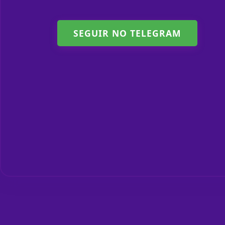
SEGUIR NO TELEGRAM