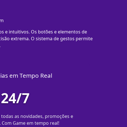
am
s e intuitivos. Os botões e elementos de
cisão extrema. O sistema de gestos permite
.
cias em Tempo Real
24/7
e todas as novidades, promoções e
L Com Game em tempo real!