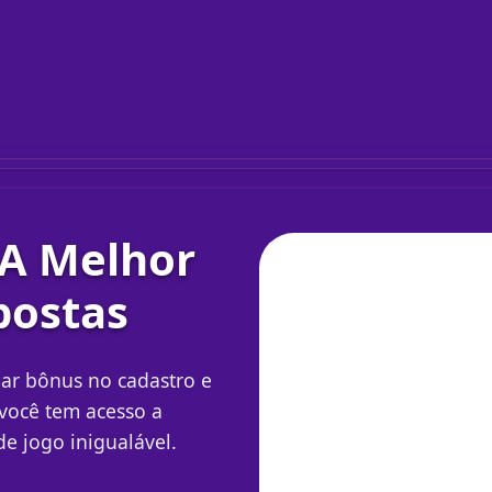
A Melhor
postas
ar bônus no cadastro e
você tem acesso a
e jogo inigualável.