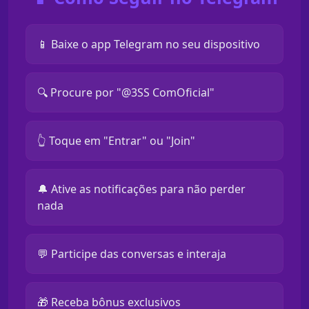
📱 Baixe o app Telegram no seu dispositivo
🔍 Procure por "@3SS ComOficial"
👆 Toque em "Entrar" ou "Join"
🔔 Ative as notificações para não perder
nada
💬 Participe das conversas e interaja
🎁 Receba bônus exclusivos