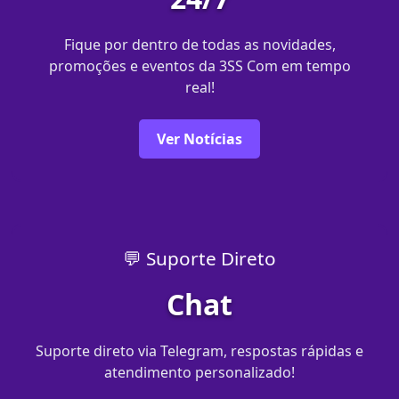
Fique por dentro de todas as novidades,
promoções e eventos da 3SS Com em tempo
real!
Ver Notícias
💬 Suporte Direto
Chat
Suporte direto via Telegram, respostas rápidas e
atendimento personalizado!