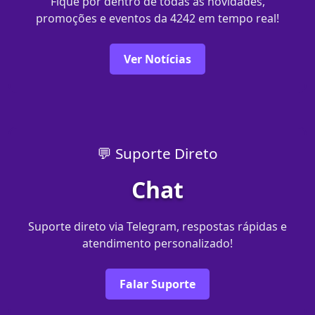
Fique por dentro de todas as novidades,
promoções e eventos da 4242 em tempo real!
Ver Notícias
💬 Suporte Direto
Chat
Suporte direto via Telegram, respostas rápidas e
atendimento personalizado!
Falar Suporte