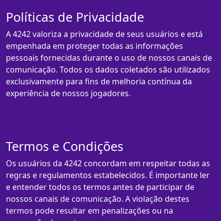
Políticas de Privacidade
A 4242 valoriza a privacidade de seus usuários e está
empenhada em proteger todas as informações
pessoais fornecidas durante o uso de nossos canais de
comunicação. Todos os dados coletados são utilizados
exclusivamente para fins de melhoria contínua da
experiência de nossos jogadores.
Termos e Condições
Os usuários da 4242 concordam em respeitar todas as
regras e regulamentos estabelecidos. É importante ler
e entender todos os termos antes de participar de
nossos canais de comunicação. A violação destes
termos pode resultar em penalizações ou na