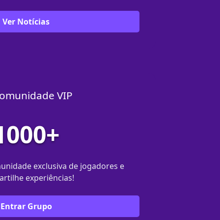
Ver Notícias
Comunidade VIP
1000+
unidade exclusiva de jogadores e
rtilhe experiências!
Entrar Grupo