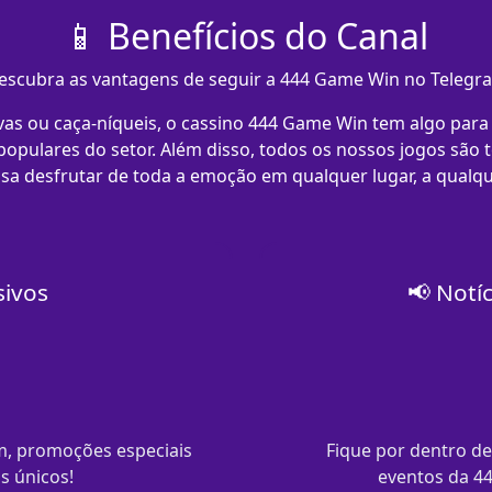
📱 Benefícios do Canal
escubra as vantagens de seguir a 444 Game Win no Telegr
vas ou caça-níqueis, o cassino 444 Game Win tem algo par
opulares do setor. Além disso, todos os nossos jogos são 
sa desfrutar de toda a emoção em qualquer lugar, a qualqu
sivos
📢 Notí
m, promoções especiais
Fique por dentro d
s únicos!
eventos da 4