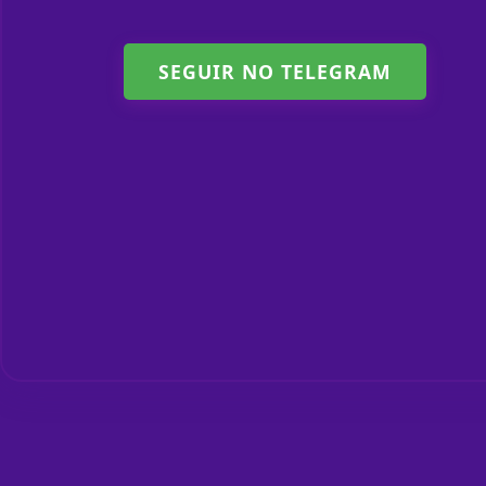
SEGUIR NO TELEGRAM