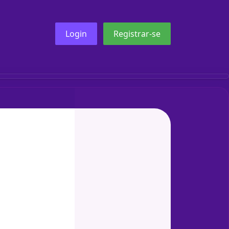
Login
Registrar-se