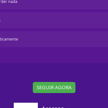
erder nada
a
aticamente
SEGUIR AGORA