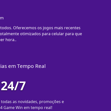
am
a todos. Oferecemos os jogos mais recentes
totalmente otimizados para celular para que
er hora..
cias em Tempo Real
24/7
e todas as novidades, promoções e
44 Game Win em tempo real!