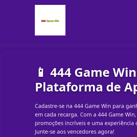
📱 444 Game Win
Plataforma de A
Cadastre-se na 444 Game Win para ganh
em cada recarga. Com a 444 Game Win, 
promoções incríveis e uma experiência d
Junte-se aos vencedores agora!