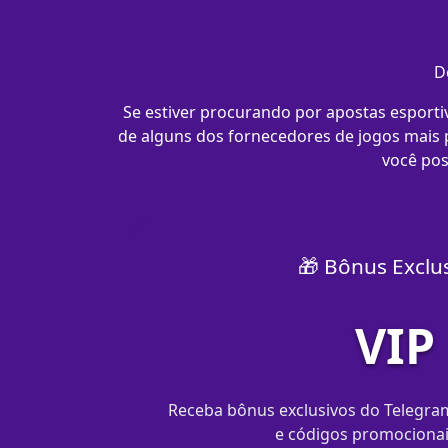
D
Se estiver procurando por apostas esporti
de alguns dos fornecedores de jogos mais p
você pos
🎁 Bônus Exclu
VIP
Receba bônus exclusivos do Telegra
e códigos promocionai