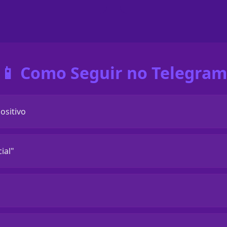
📱 Como Seguir no Telegram
ositivo
ial"