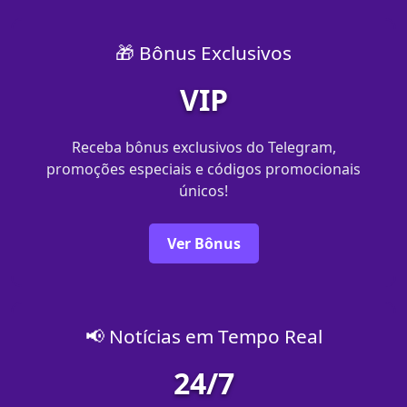
🎁 Bônus Exclusivos
VIP
Receba bônus exclusivos do Telegram,
promoções especiais e códigos promocionais
únicos!
Ver Bônus
📢 Notícias em Tempo Real
24/7