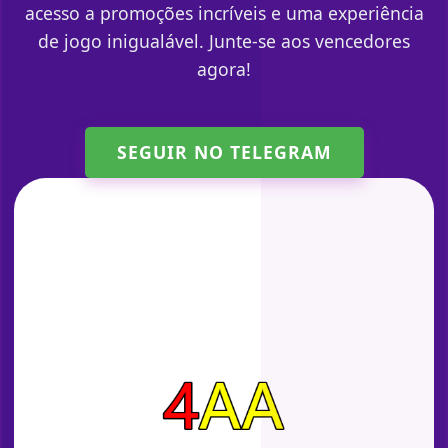
acesso a promoções incríveis e uma experiência
de jogo inigualável. Junte-se aos vencedores
agora!
SEGUIR NO TELEGRAM