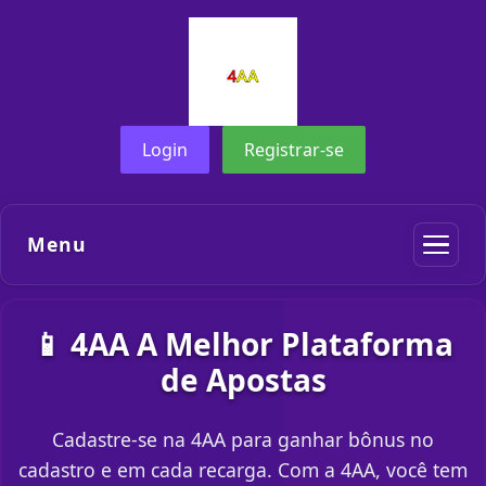
Login
Registrar-se
Menu
📱 4AA A Melhor Plataforma
de Apostas
Cadastre-se na 4AA para ganhar bônus no
cadastro e em cada recarga. Com a 4AA, você tem