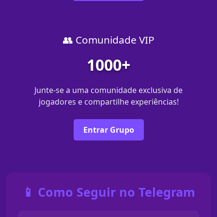
👥 Comunidade VIP
1000+
Junte-se a uma comunidade exclusiva de
jogadores e compartilhe experiências!
Entrar Grupo
📱 Como Seguir no Telegram