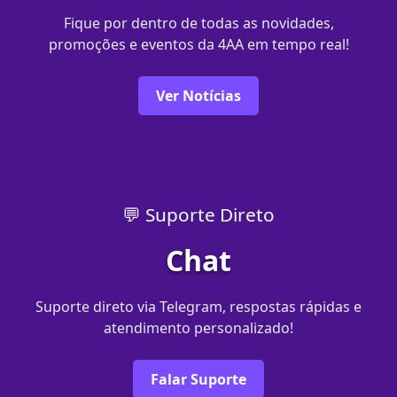
Fique por dentro de todas as novidades,
promoções e eventos da 4AA em tempo real!
Ver Notícias
💬 Suporte Direto
Chat
Suporte direto via Telegram, respostas rápidas e
atendimento personalizado!
Falar Suporte