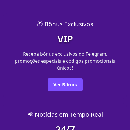
🎁 Bônus Exclusivos
VIP
Receba bônus exclusivos do Telegram,
promoções especiais e códigos promocionais
únicos!
Ver Bônus
📢 Notícias em Tempo Real
24/7