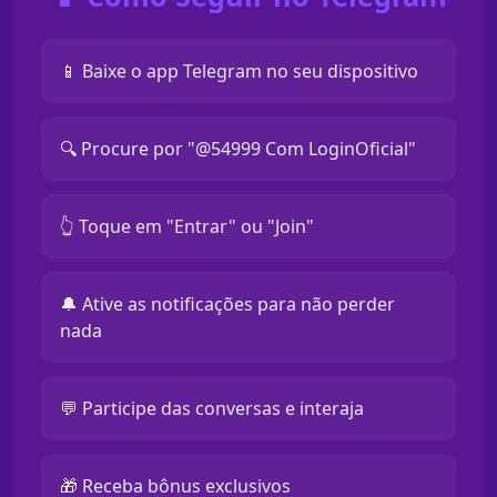
📱 Baixe o app Telegram no seu dispositivo
🔍 Procure por "@54999 Com LoginOficial"
👆 Toque em "Entrar" ou "Join"
🔔 Ative as notificações para não perder
nada
💬 Participe das conversas e interaja
🎁 Receba bônus exclusivos