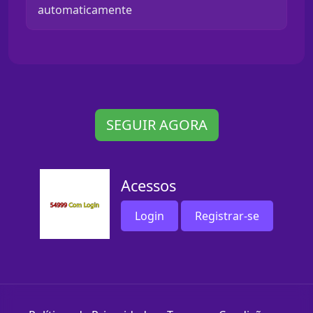
automaticamente
SEGUIR AGORA
Acessos
Login
Registrar-se