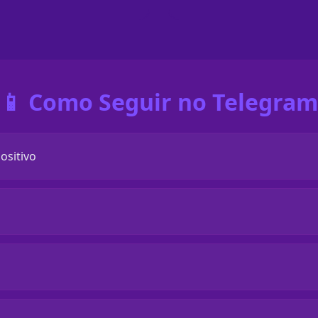
📱 Como Seguir no Telegram
ositivo