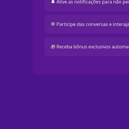
🔔 Ative as notificações para não p
💬 Participe das conversas e interaj
🎁 Receba bônus exclusivos autom