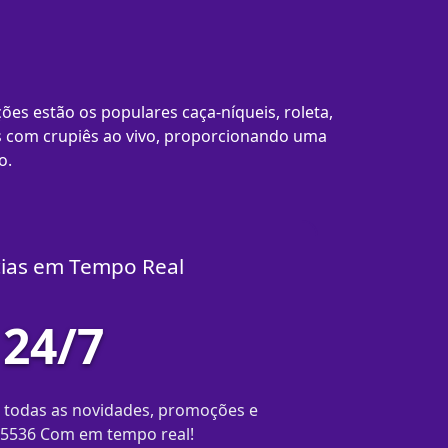
es estão os populares caça-níqueis, roleta,
os com crupiês ao vivo, proporcionando uma
o.
cias em Tempo Real
24/7
e todas as novidades, promoções e
 5536 Com em tempo real!