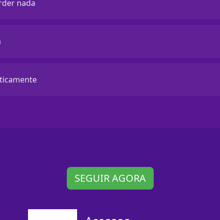
erder nada
a
aticamente
SEGUIR AGORA