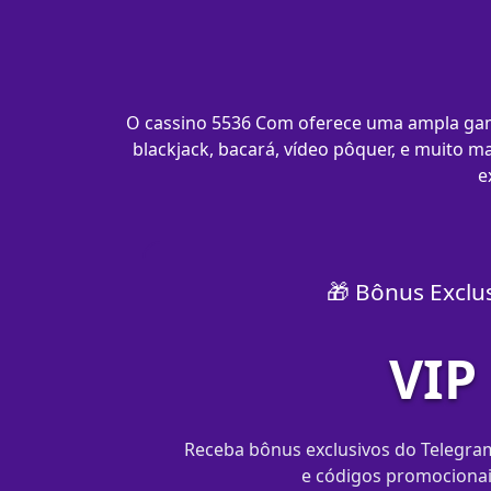
O cassino 5536 Com oferece uma ampla gama 
blackjack, bacará, vídeo pôquer, e muito 
e
🎁 Bônus Exclu
VIP
Receba bônus exclusivos do Telegra
e códigos promocionai