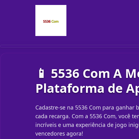
📱 5536 Com A M
Plataforma de A
Cadastre-se na 5536 Com para ganhar 
cada recarga. Com a 5536 Com, você t
incríveis e uma experiência de jogo inig
vencedores agora!