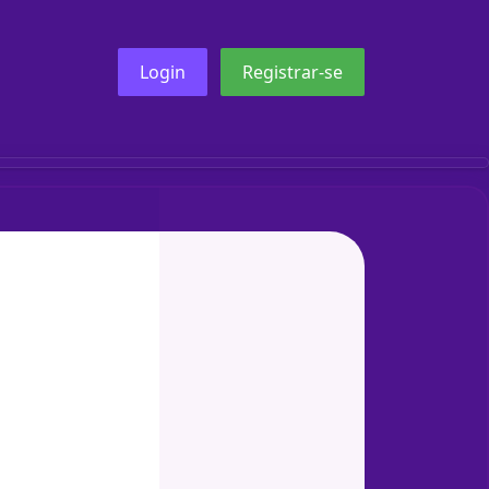
Login
Registrar-se