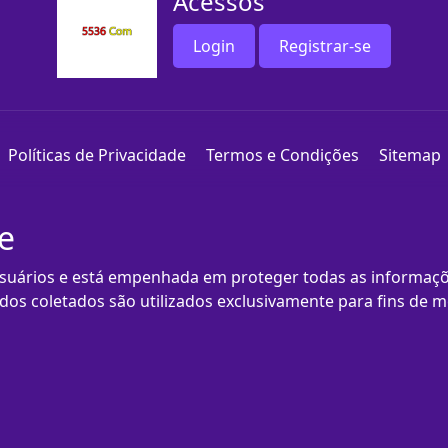
Acessos
Login
Registrar-se
Políticas de Privacidade
Termos e Condições
Sitemap
de
 usuários e está empenhada em proteger todas as informaçõ
os coletados são utilizados exclusivamente para fins de m