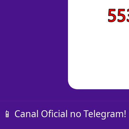
📱 Canal Oficial no Telegram!