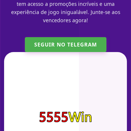
tem acesso a promoções incríveis e uma
experiência de jogo inigualável. Junte-se aos
vencedores agora!
SEGUIR NO TELEGRAM