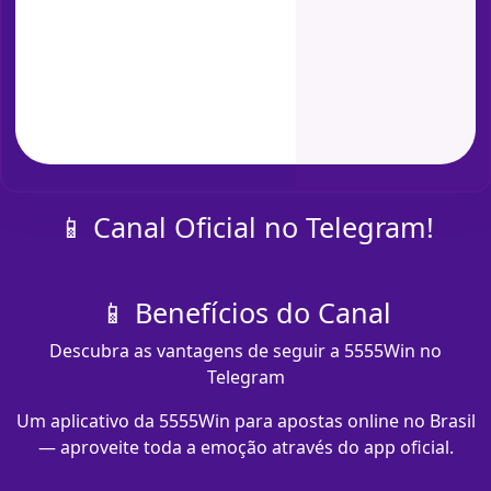
📱 Canal Oficial no Telegram!
📱 Benefícios do Canal
Descubra as vantagens de seguir a 5555Win no
Telegram
Um aplicativo da 5555Win para apostas online no Brasil
— aproveite toda a emoção através do app oficial.