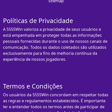
Sitemap
Políticas de Privacidade
A 5555Win valoriza a privacidade de seus usuários e
está empenhada em proteger todas as informações
pessoais fornecidas durante o uso de nossos canais de
comunicação. Todos os dados coletados são utilizados
exclusivamente para fins de melhoria contínua da
experiência de nossos jogadores.
Termos e Condições
Os usuários da 5555Win concordam em respeitar todas
as regras e regulamentos estabelecidos. É importante
ler e entender todos os termos antes de participar de