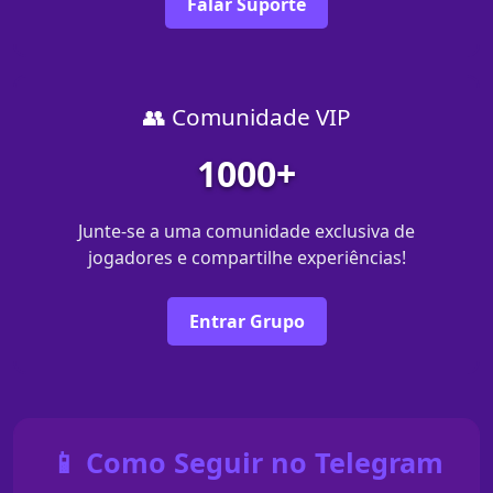
Falar Suporte
👥 Comunidade VIP
1000+
Junte-se a uma comunidade exclusiva de
jogadores e compartilhe experiências!
Entrar Grupo
📱 Como Seguir no Telegram