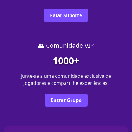
Falar Suporte
👥 Comunidade VIP
1000+
Junte-se a uma comunidade exclusiva de
jogadores e compartilhe experiências!
Entrar Grupo