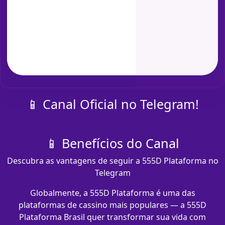
📱 Canal Oficial no Telegram!
📱 Benefícios do Canal
Descubra as vantagens de seguir a 555D Plataforma no
Telegram
Globalmente, a 555D Plataforma é uma das
plataformas de cassino mais populares — a 555D
Plataforma Brasil quer transformar sua vida com