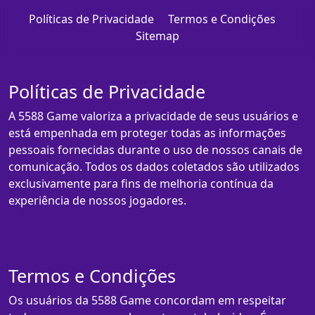
Políticas de Privacidade
Termos e Condições
Sitemap
Políticas de Privacidade
A 5588 Game valoriza a privacidade de seus usuários e
está empenhada em proteger todas as informações
pessoais fornecidas durante o uso de nossos canais de
comunicação. Todos os dados coletados são utilizados
exclusivamente para fins de melhoria contínua da
experiência de nossos jogadores.
Termos e Condições
Os usuários da 5588 Game concordam em respeitar