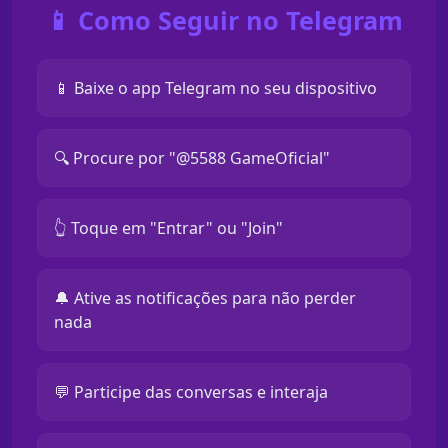
📱 Como Seguir no Telegram
📱 Baixe o app Telegram no seu dispositivo
🔍 Procure por "@5588 GameOficial"
👆 Toque em "Entrar" ou "Join"
🔔 Ative as notificações para não perder
nada
💬 Participe das conversas e interaja