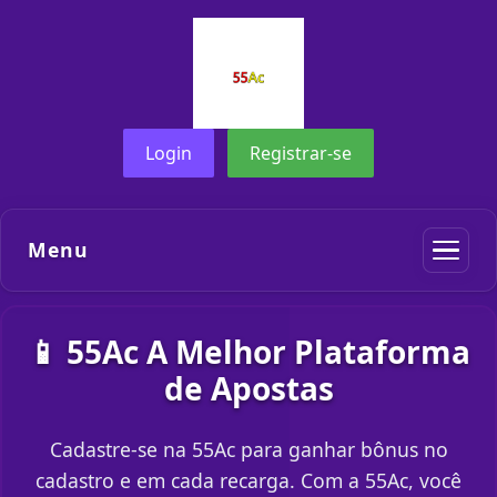
Login
Registrar-se
Menu
📱 55Ac A Melhor Plataforma
de Apostas
Cadastre-se na 55Ac para ganhar bônus no
cadastro e em cada recarga. Com a 55Ac, você