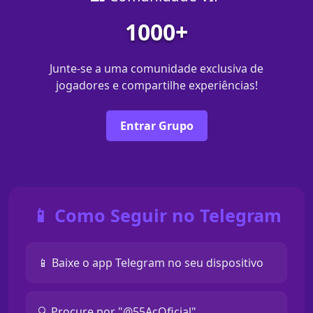
1000+
Junte-se a uma comunidade exclusiva de
jogadores e compartilhe experiências!
Entrar Grupo
📱 Como Seguir no Telegram
📱 Baixe o app Telegram no seu dispositivo
🔍 Procure por "@55AcOficial"