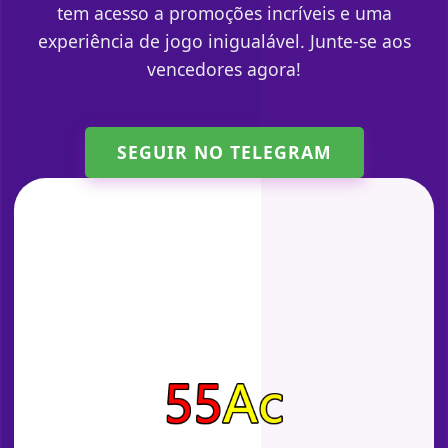
tem acesso a promoções incríveis e uma
experiência de jogo inigualável. Junte-se aos
vencedores agora!
SEGUIR NO TELEGRAM