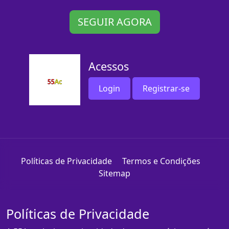
SEGUIR AGORA
Acessos
Login
Registrar-se
Políticas de Privacidade
Termos e Condições
Sitemap
Políticas de Privacidade