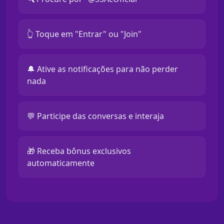
👆 Toque em "Entrar" ou "Join"
🔔 Ative as notificações para não perder
nada
💬 Participe das conversas e interaja
🎁 Receba bônus exclusivos
automaticamente