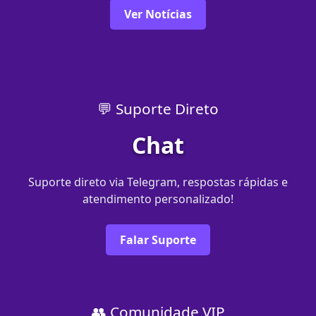
Ver Notícias
💬 Suporte Direto
Chat
Suporte direto via Telegram, respostas rápidas e
atendimento personalizado!
Falar Suporte
👥 Comunidade VIP