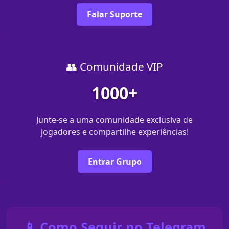
Falar Suporte
👥 Comunidade VIP
1000+
Junte-se a uma comunidade exclusiva de
jogadores e compartilhe experiências!
Entrar Grupo
📱 Como Seguir no Telegram