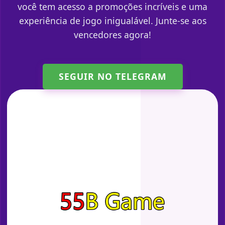
você tem acesso a promoções incríveis e uma
experiência de jogo inigualável. Junte-se aos
vencedores agora!
SEGUIR NO TELEGRAM