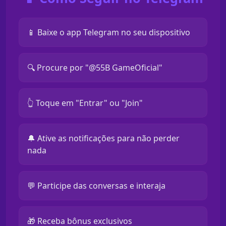
📱 Baixe o app Telegram no seu dispositivo
🔍 Procure por "@55B GameOficial"
👆 Toque em "Entrar" ou "Join"
🔔 Ative as notificações para não perder
nada
💬 Participe das conversas e interaja
🎁 Receba bônus exclusivos