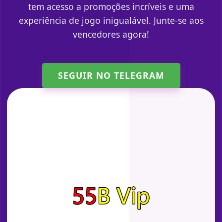
tem acesso a promoções incríveis e uma
experiência de jogo inigualável. Junte-se aos
vencedores agora!
SEGUIR NO TELEGRAM