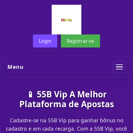
Login
Registrar-se
Menu
📱 55B Vip A Melhor
Plataforma de Apostas
Cadastre-se na 55B Vip para ganhar bônus no
cadastro e em cada recarga. Com a 55B Vip, você