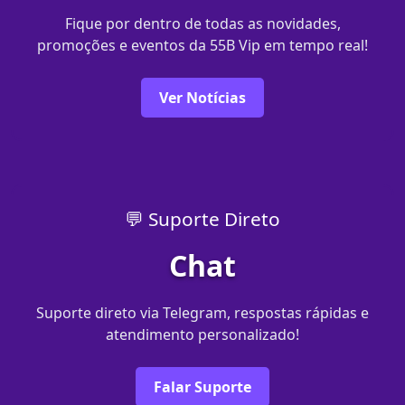
Fique por dentro de todas as novidades,
promoções e eventos da 55B Vip em tempo real!
Ver Notícias
💬 Suporte Direto
Chat
Suporte direto via Telegram, respostas rápidas e
atendimento personalizado!
Falar Suporte