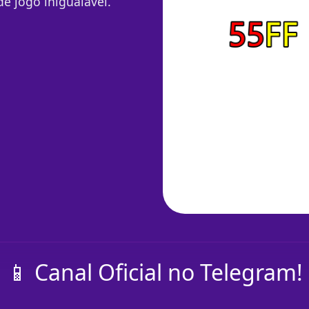
e jogo inigualável.
📱 Canal Oficial no Telegram!