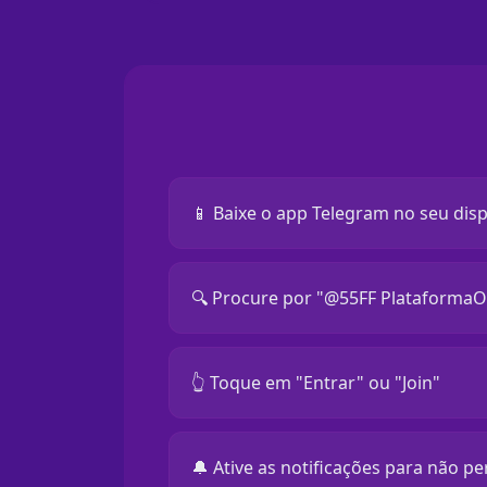
📱 Baixe o app Telegram no seu disp
🔍 Procure por "@55FF PlataformaOf
👆 Toque em "Entrar" ou "Join"
🔔 Ative as notificações para não p