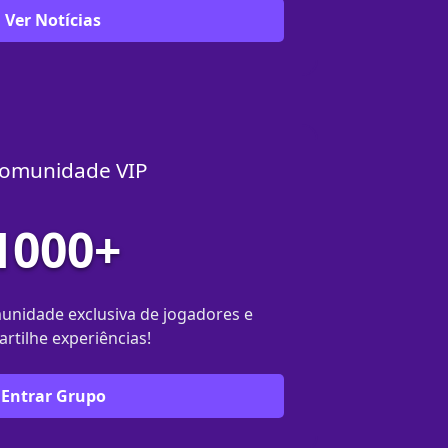
Ver Notícias
Comunidade VIP
1000+
unidade exclusiva de jogadores e
rtilhe experiências!
Entrar Grupo