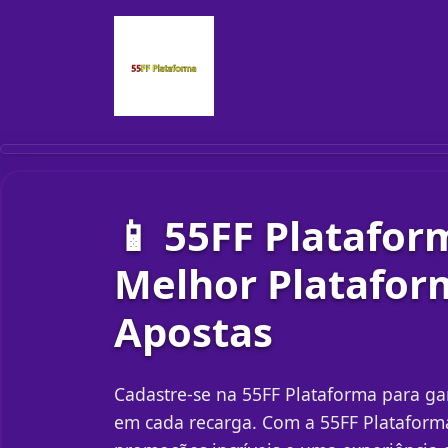
📱 55FF Platafor
Melhor Platafor
Apostas
Cadastre-se na 55FF Plataforma para g
em cada recarga. Com a 55FF Plataforma