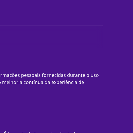
formações pessoais fornecidas durante o uso
e melhoria contínua da experiência de