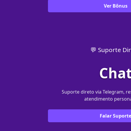
Ver Bônus
💬 Suporte Di
Cha
Suporte direto via Telegram, r
atendimento persona
Falar Suport