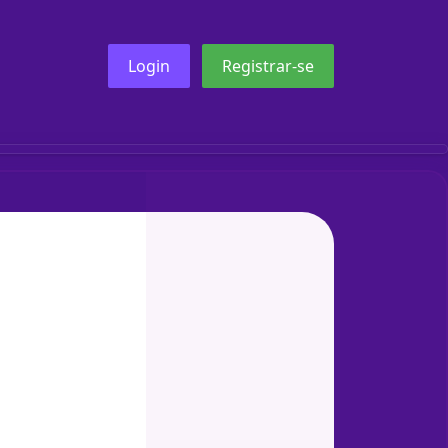
Login
Registrar-se