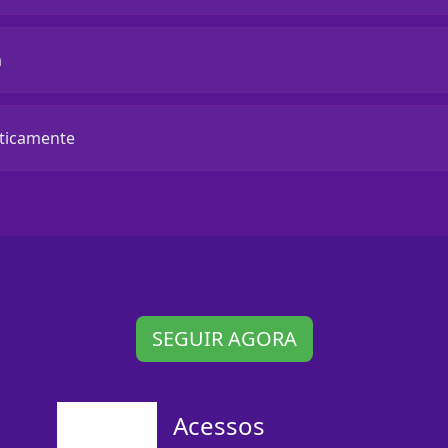
a
aticamente
SEGUIR AGORA
Acessos