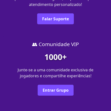
atendimento personalizado!
Falar Suporte
👥 Comunidade VIP
1000+
Junte-se a uma comunidade exclusiva de
jogadores e compartilhe experiências!
Entrar Grupo