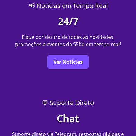
📢 Notícias em Tempo Real
24/7
Fique por dentro de todas as novidades,
promoções e eventos da 55Kd em tempo real!
Ver Notícias
💬 Suporte Direto
Chat
Suporte direto via Telegram, respostas rápidas e