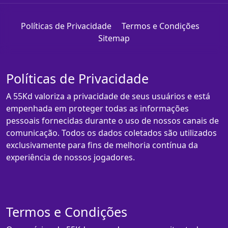
Políticas de Privacidade
Termos e Condições
Sitemap
Políticas de Privacidade
A 55Kd valoriza a privacidade de seus usuários e está
empenhada em proteger todas as informações
pessoais fornecidas durante o uso de nossos canais de
comunicação. Todos os dados coletados são utilizados
exclusivamente para fins de melhoria contínua da
experiência de nossos jogadores.
Termos e Condições