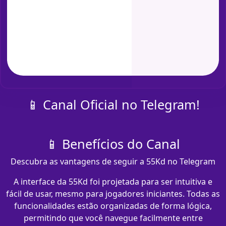
📱 Canal Oficial no Telegram!
📱 Benefícios do Canal
Descubra as vantagens de seguir a 55Kd no Telegram
A interface da 55Kd foi projetada para ser intuitiva e
fácil de usar, mesmo para jogadores iniciantes. Todas as
funcionalidades estão organizadas de forma lógica,
permitindo que você navegue facilmente entre