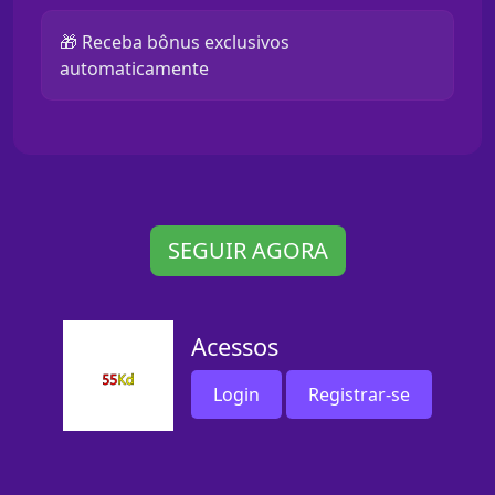
🎁 Receba bônus exclusivos
automaticamente
SEGUIR AGORA
Acessos
Login
Registrar-se