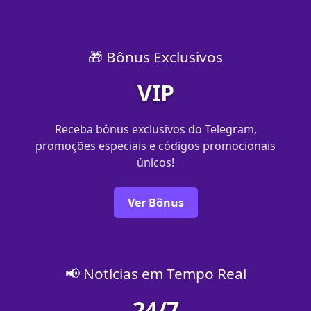
🎁 Bônus Exclusivos
VIP
Receba bônus exclusivos do Telegram,
promoções especiais e códigos promocionais
únicos!
Ver Bônus
📢 Notícias em Tempo Real
24/7