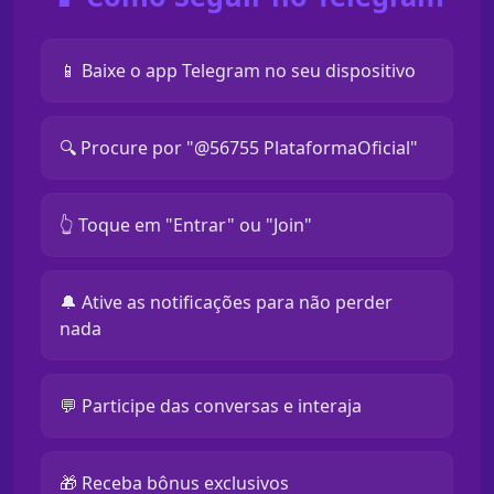
📱 Baixe o app Telegram no seu dispositivo
🔍 Procure por "@56755 PlataformaOficial"
👆 Toque em "Entrar" ou "Join"
🔔 Ative as notificações para não perder
nada
💬 Participe das conversas e interaja
🎁 Receba bônus exclusivos