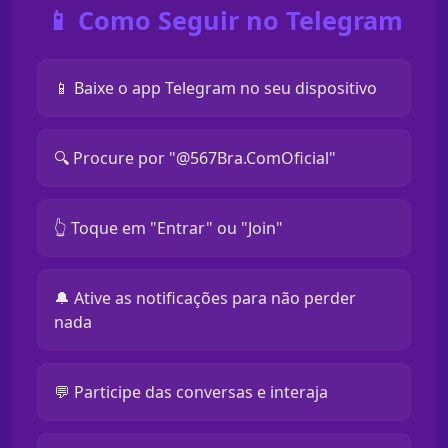
📱 Como Seguir no Telegram
📱 Baixe o app Telegram no seu dispositivo
🔍 Procure por "@567Bra.ComOficial"
👆 Toque em "Entrar" ou "Join"
🔔 Ative as notificações para não perder
nada
💬 Participe das conversas e interaja