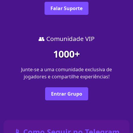
Falar Suporte
👥 Comunidade VIP
1000+
Junte-se a uma comunidade exclusiva de
jogadores e compartilhe experiências!
Entrar Grupo
📱 Como Seguir no Telegram