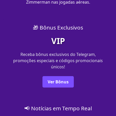
Zimmerman nas jogadas aéreas.
🎁 Bônus Exclusivos
VIP
Receba bônus exclusivos do Telegram,
promoções especiais e códigos promocionais
únicos!
Ver Bônus
📢 Notícias em Tempo Real