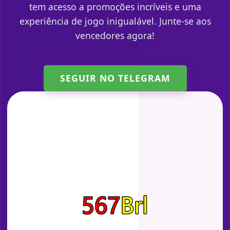
tem acesso a promoções incríveis e uma
experiência de jogo inigualável. Junte-se aos
vencedores agora!
SEGUIR NO TELEGRAM