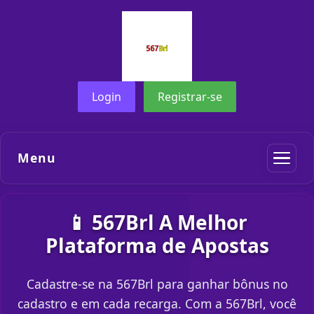
Login
Registrar-se
Menu
📱 567Brl A Melhor
Plataforma de Apostas
Cadastre-se na 567Brl para ganhar bônus no
cadastro e em cada recarga. Com a 567Brl, você