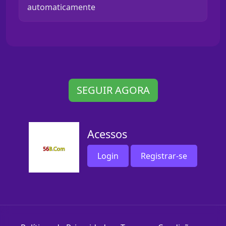
automaticamente
SEGUIR AGORA
Acessos
Login
Registrar-se