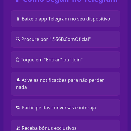
📱 Baixe o app Telegram no seu dispositivo
🔍 Procure por "@56B.ComOficial"
👆 Toque em "Entrar" ou "Join"
🔔 Ative as notificações para não perder
nada
💬 Participe das conversas e interaja
🎁 Receba bônus exclusivos