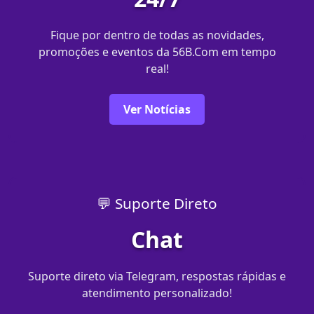
Fique por dentro de todas as novidades,
promoções e eventos da 56B.Com em tempo
real!
Ver Notícias
💬 Suporte Direto
Chat
Suporte direto via Telegram, respostas rápidas e
atendimento personalizado!