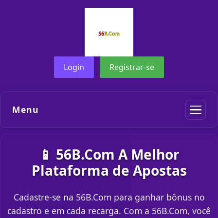
Login
Registrar-se
Menu
📱 56B.Com A Melhor
Plataforma de Apostas
Cadastre-se na 56B.Com para ganhar bônus no
cadastro e em cada recarga. Com a 56B.Com, você