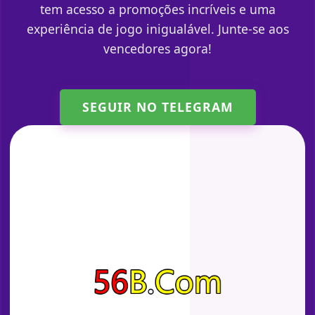
tem acesso a promoções incríveis e uma
experiência de jogo inigualável. Junte-se aos
vencedores agora!
SEGUIR NO TELEGRAM