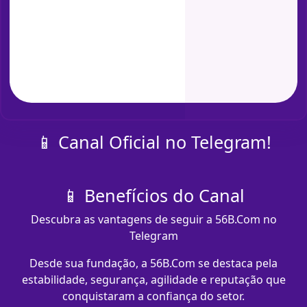
📱 Canal Oficial no Telegram!
📱 Benefícios do Canal
Descubra as vantagens de seguir a 56B.Com no
Telegram
Desde sua fundação, a 56B.Com se destaca pela
estabilidade, segurança, agilidade e reputação que
conquistaram a confiança do setor.