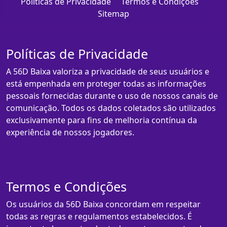
Políticas de Privacidade
Termos e Condições
Sitemap
Políticas de Privacidade
A 56D Baixa valoriza a privacidade de seus usuários e
está empenhada em proteger todas as informações
pessoais fornecidas durante o uso de nossos canais de
comunicação. Todos os dados coletados são utilizados
exclusivamente para fins de melhoria contínua da
experiência de nossos jogadores.
Termos e Condições
Os usuários da 56D Baixa concordam em respeitar
todas as regras e regulamentos estabelecidos. É