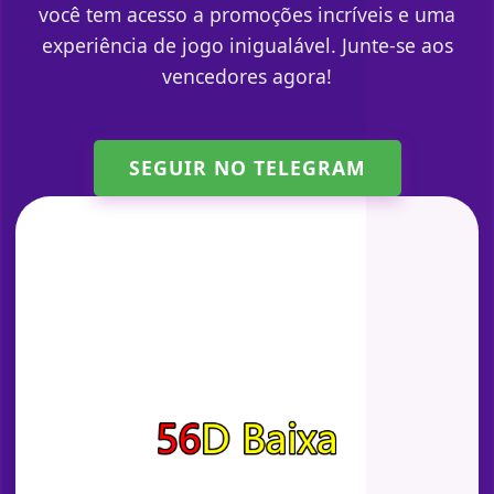
você tem acesso a promoções incríveis e uma
experiência de jogo inigualável. Junte-se aos
vencedores agora!
SEGUIR NO TELEGRAM