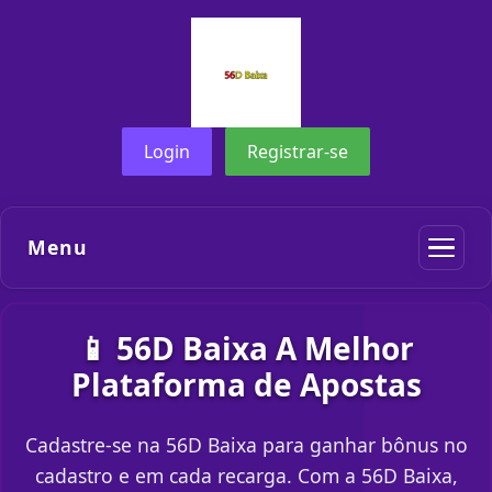
Login
Registrar-se
Menu
📱 56D Baixa A Melhor
Plataforma de Apostas
Cadastre-se na 56D Baixa para ganhar bônus no
cadastro e em cada recarga. Com a 56D Baixa,