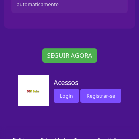
automaticamente
SEGUIR AGORA
Acessos
Login
Registrar-se