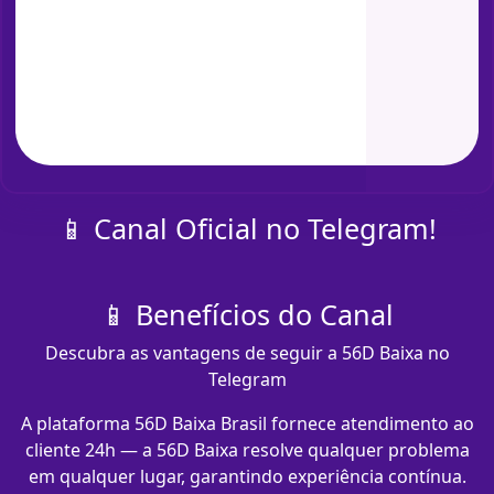
📱 Canal Oficial no Telegram!
📱 Benefícios do Canal
Descubra as vantagens de seguir a 56D Baixa no
Telegram
A plataforma 56D Baixa Brasil fornece atendimento ao
cliente 24h — a 56D Baixa resolve qualquer problema
em qualquer lugar, garantindo experiência contínua.