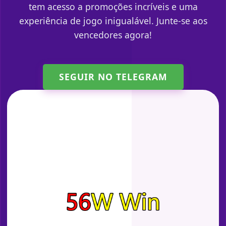
tem acesso a promoções incríveis e uma
experiência de jogo inigualável. Junte-se aos
vencedores agora!
SEGUIR NO TELEGRAM