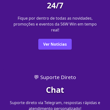
24/7
Fique por dentro de todas as novidades,
promoções e eventos da 56W Win em tempo
real!
Ver Notícias
💬 Suporte Direto
Chat
Suporte direto via Telegram, respostas rápidas e
atendimento personalizado!