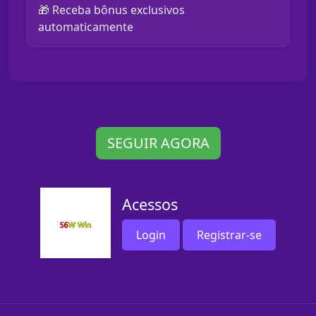
🎁 Receba bônus exclusivos
automaticamente
SEGUIR AGORA
Acessos
Login
Registrar-se