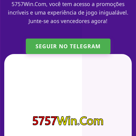
5757Win.Com, você tem acesso a promoções
incríveis e uma experiência de jogo inigualável.
Junte-se aos vencedores agora!
SEGUIR NO TELEGRAM