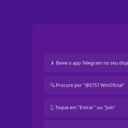
📱 Baixe o app Telegram no seu disp
🔍 Procure por "@5757 WinOficial"
👆 Toque em "Entrar" ou "Join"