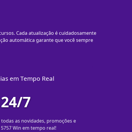
cursos. Cada atualização é cuidadosamente
zação automática garante que você sempre
cias em Tempo Real
24/7
e todas as novidades, promoções e
 5757 Win em tempo real!