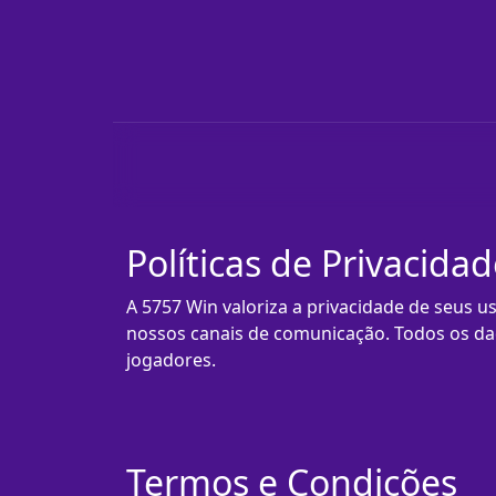
Políticas de Privacida
A 5757 Win valoriza a privacidade de seus 
nossos canais de comunicação. Todos os dad
jogadores.
Termos e Condições