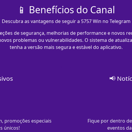
📱 Benefícios do Canal
Descubra as vantagens de seguir a 5757 Win no Telegram
eções de segurança, melhorias de performance e novos re
 novos problemas ou vulnerabilidades. O sistema de atuali
tenha a versão mais segura e estável do aplicativo.
sivos
📢 Notí
m, promoções especiais
Fique por dentro d
s únicos!
eventos da