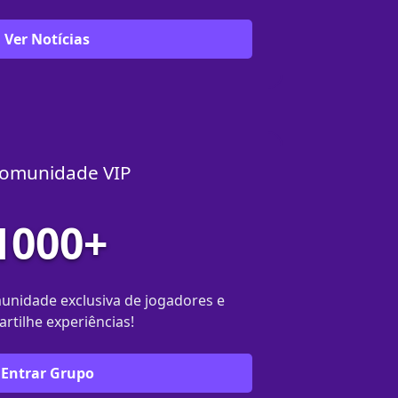
Ver Notícias
Comunidade VIP
1000+
unidade exclusiva de jogadores e
rtilhe experiências!
Entrar Grupo