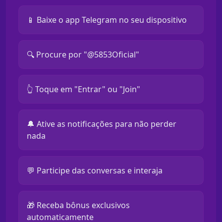
📱 Baixe o app Telegram no seu dispositivo
🔍 Procure por "@5853Oficial"
👆 Toque em "Entrar" ou "Join"
🔔 Ative as notificações para não perder
nada
💬 Participe das conversas e interaja
🎁 Receba bônus exclusivos
automaticamente