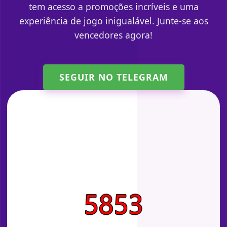
tem acesso a promoções incríveis e uma
experiência de jogo inigualável. Junte-se aos
vencedores agora!
SEGUIR NO TELEGRAM