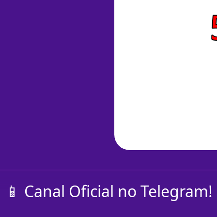
📱 Canal Oficial no Telegram!