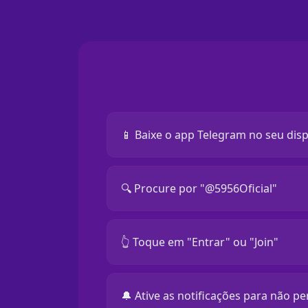
📱 Baixe o app Telegram no seu disp
🔍 Procure por "@5956Oficial"
👆 Toque em "Entrar" ou "Join"
🔔 Ative as notificações para não p