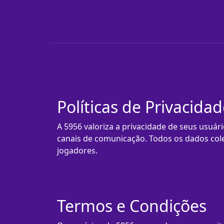
Políticas de Privacida
A 5956 valoriza a privacidade de seus usuá
canais de comunicação. Todos os dados cole
jogadores.
Termos e Condições