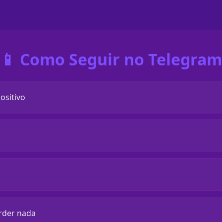
📱 Como Seguir no Telegram
ositivo
erder nada