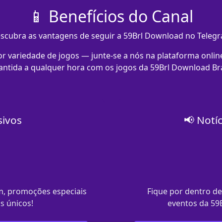
📱 Benefícios do Canal
scubra as vantagens de seguir a 59Brl Download no Teleg
or variedade de jogos — junte-se a nós na plataforma onlin
antida a qualquer hora com os jogos da 59Brl Download Bras
sivos
📢 Notí
m, promoções especiais
Fique por dentro d
s únicos!
eventos da 59