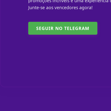
promoções incríveis e uma experiência d
Junte-se aos vencedores agora!
SEGUIR NO TELEGRAM