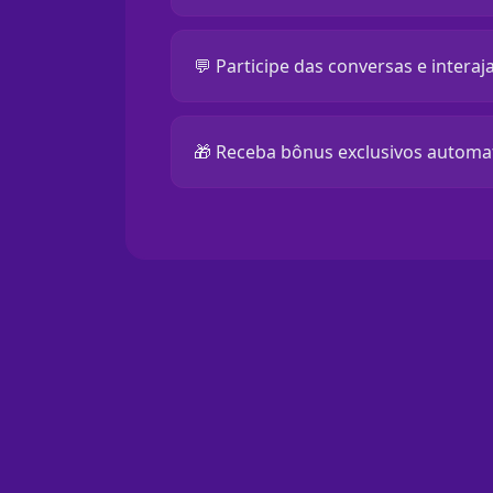
💬 Participe das conversas e interaj
🎁 Receba bônus exclusivos autom