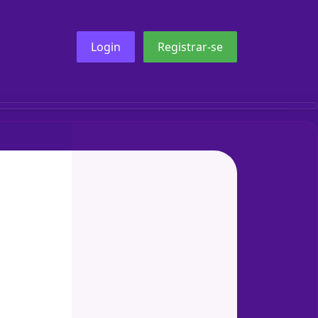
Login
Registrar-se