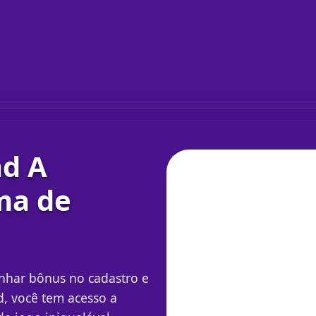
ad A
ma de
nhar bônus no cadastro e
, você tem acesso a