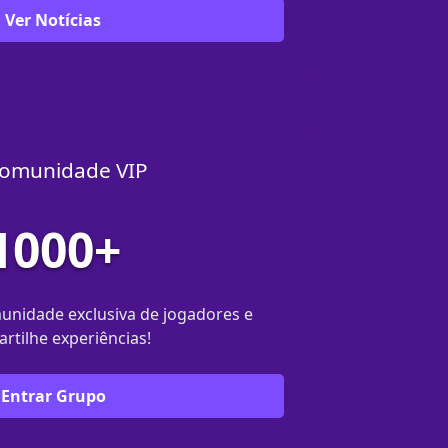
Ver Notícias
Comunidade VIP
1000+
unidade exclusiva de jogadores e
rtilhe experiências!
Entrar Grupo