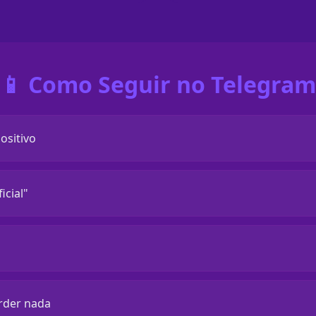
📱 Como Seguir no Telegram
ositivo
cial"
erder nada